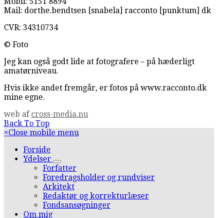
Mobil: 5151 8894
Mail: dorthe.bendtsen [snabela] racconto [punktum] dk
CVR: 34310734
© Foto
Jeg kan også godt lide at fotografere – på hæderligt
amatørniveau.
Hvis ikke andet fremgår, er fotos på www.racconto.dk
mine egne.
web af
cross-media.nu
Back To Top
×
Close mobile menu
Forside
Ydelser
Forfatter
Foredragsholder og rundviser
Arkitekt
Redaktør og korrekturlæser
Fondsansøgninger
Om mig