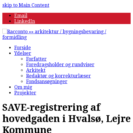
skip to Main Content
Email
LinkedIn
Forside
Ydelser
Forfatter
Foredragsholder og rundviser
Arkitekt
Redaktør og korrekturlæser
Fondsansøgninger
Om mig
Projekter
SAVE-registrering af
hovedgaden i Hvalsø, Lejre
Kommune