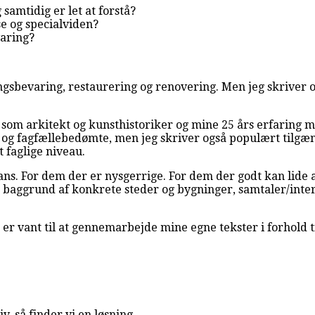
 samtidig er let at forstå?
e og specialviden?
varing?
ngsbevaring, restaurering og renovering. Men jeg skriver o
m arkitekt og kunsthistoriker og mine 25 års erfaring med
 fagfællebedømte, men jeg skriver også populært tilgængel
 faglige niveau.
ans. For dem der er nysgerrige. For dem der godt kan lide 
 på baggrund af konkrete steder og bygninger, samtaler/in
eg er vant til at gennemarbejde mine egne tekster i forhold t
iv, så finder vi en løsning