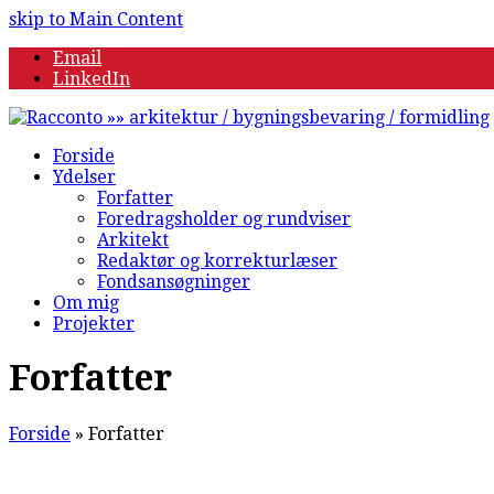
skip to Main Content
Email
LinkedIn
Forside
Ydelser
Forfatter
Foredragsholder og rundviser
Arkitekt
Redaktør og korrekturlæser
Fondsansøgninger
Om mig
Projekter
Forfatter
Forside
»
Forfatter