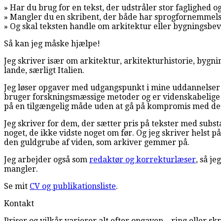
» Har du brug for en tekst, der udstråler stor faglighed og
» Mangler du en skribent, der både har sprogfornemmels
» Og skal teksten handle om arkitektur eller bygningsbe
Så kan jeg måske hjælpe!
Jeg skriver især om arkitektur, arkitekturhistorie, bygni
lande, særligt Italien.
Jeg løser opgaver med udgangspunkt i mine uddannelser so
bruger forskningsmæssige metoder og er videnskabelige og
på en tilgængelig måde uden at gå på kompromis med det
Jeg skriver for dem, der sætter pris på tekster med subst
noget, de ikke vidste noget om før. Og jeg skriver helst
den guldgrube af viden, som arkiver gemmer på.
Jeg arbejder også som
redaktør og korrekturlæser
, så j
mangler.
Se mit
CV og publikationsliste
.
Kontakt
Priser og vilkår varierer alt efter opgaven – ring eller skr