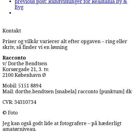
previous post:
Rundvisninger for Realdania By &
Byg
Kontakt
Priser og vilkår varierer alt efter opgaven – ring eller
skriv, så finder vi en løsning
Racconto
v/ Dorthe Bendtsen
Korsørgade 21, 3. tv.
2100 København Ø
Mobil: 5151 8894
Mail: dorthe.bendtsen [snabela] racconto [punktum] dk
CVR: 34310734
© Foto
Jeg kan også godt lide at fotografere – på hæderligt
amatørniveau.