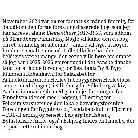
November 2024 var en ret fantastisk måned for mig, for
da udkom den første forskningsbaserede bog, som jeg
har skrevet alene:
Elementhuse 1947-1955
, som udkom
på Strandberg Publishing. Nogle vil kalde den en bog
om et temmelig smalt emne – andre vil sige, at bogen
breder et smalt emne ud. I alle tilfælde har der
heldigvis været mange, der gerne ville høre om emnet,
så jeg har i 2025-2026 været rundt i det ganske danske
land for at holde foredrag for Realdania By & Byg-
klubben i København, for Selskabet for
Arkitekturhistorie i Herlev (i bebyggelsen Herlevhuse
som er med i bogen), i Silkeborg for Silkeborg Arkiv, i
Aarhus i samarbejde med grundejerforeningen for
Finnebyen (der er med i bogen), i Hjørring for
Folkeuniversitetet og den lokale bevaringsforening,
Foreningen for Bygnings- og Landskabskultur Hjørring
– FBL-Hjørring og senest i Esbjerg for Esbjerg
Byhistoriske Arkiv; også i Esbjerg findes en Finneby, der
er portrætteret i min bog.