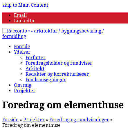
skip to Main Content
Email
LinkedIn
Forside
Ydelser
Forfatter
Foredragsholder og rundviser
Arkitekt
Redaktør og korrekturlæser
Fondsansøgninger
Om mig
Projekter
Foredrag om elementhuse
Forside
»
Projekter
»
Foredrag og rundvisninger
»
Foredrag om elementhuse